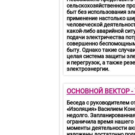
сельскохозяйственное про
быт без использования эл
применение настолько ши
человеческой деятельност
какой-либо аварийной сит
подачи электричества по
совершенно беспомощными 
быту. Однако такие случаи
целая система защиты эле
и перегрузок, а также ре
электроэнергии.
ОСНОВНОЙ ВЕКТОР -
Беседа с руководителем 
«Изоляция» Василием Кон
недолго. Запланированная
ограничила время нашего
моменты деятельности ак
изложены достаточно подр