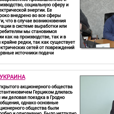
изводство, социальную сферу и
ектрической энергии. Ее
роко внедрено во все сферы
и, что в случае возникновения
уации в системе выработки или
требителям мы становимся
как на производстве, так и в
 крайне редки, так как существует
ктрических сетей от повреждений
зервные источники подачи
 УКРАИНА
открытого акционерного общества
стантиновичем Герциком длилась
 им деловая поездка в Гродно
 общения, однако основные
ционерного общества были
обно и однозначно. Было нетрудно