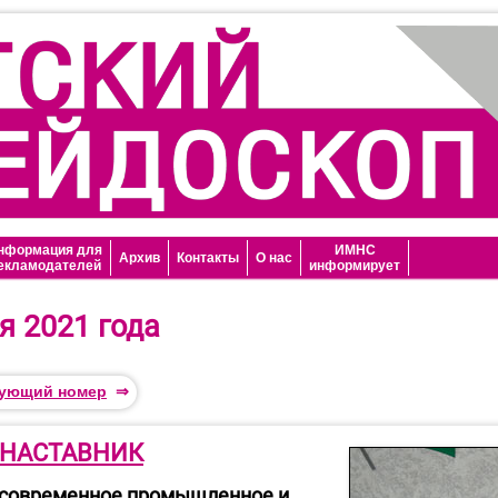
нформация для
ИМНС
Архив
Контакты
О нас
екламодателей
информирует
я 2021 года
ующий номер
⇒
 НАСТАВНИК
 современное промышленное и