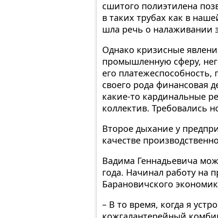
сшитого полиэтилена позв
в таких трубах как в наш
шла речь о налаживании 
Однако кризисные явления
промышленную сферу, нег
его платежеспособность, 
своего рода финансовая 
какие-то кардинальные р
коллектив. Требовались н
Второе дыхание у предпри
качестве производственно
Вадима Геннадьевича можн
года. Начинал работу на 
Барановичского экономик
– В то время, когда я уст
кожгалантерейный комбин