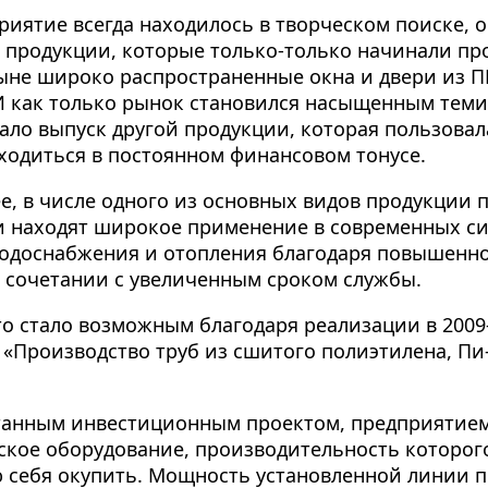
приятие всегда находилось в творческом поиске, 
 продукции, которые только-только начинали про
ыне широко распространенные окна и двери из П
И как только рынок становился насыщенным тем
ло выпуск другой продукции, которая пользовал
ходиться в постоянном финансовом тонусе.
е, в числе одного из основных видов продукции 
и находят широкое применение в современных с
водоснабжения и отопления благодаря повышенно
в сочетании с увеличенным сроком службы.
это стало возможным благодаря реализации в 2009
«Производство труб из сшитого полиэтилена, Пи-
отанным инвестиционным проектом, предприятием
кое оборудование, производительность которого
 себя окупить. Мощность установленной линии п