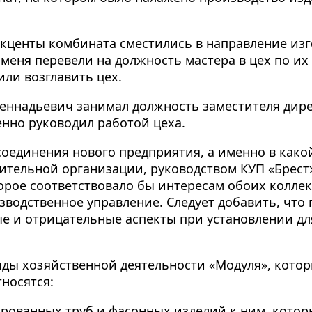
акценты комбината сместились в направление из
меня перевели на должность мастера в цех по их 
или возглавить цех.
 Геннадьевич занимал должность заместителя дир
нно руководил работой цеха.
соединения нового предприятия, а именно в как
оительной организации, руководством КУП «Брес
орое соответствовало бы интересам обоих коллек
зводственное управление. Следует добавить, что 
 и отрицательные аспекты при установлении дл
иды хозяйственной деятельности «Модуля», кото
тносятся:
ированных труб и фасонных изделий к ним, кото