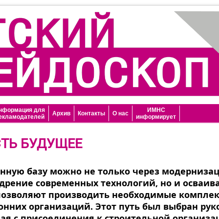
нформация для
ИМНС
Архив
Контакты
О нас
екламодателей
информирует
СТЬ БУДУЩЕЕ
нную базу можно не только через модерниза
едрение современных технологий, но и осваив
 позволяют производить необходимые компле
онних организаций. Этот путь был выбран рук
ая с присоединения к строительной организац