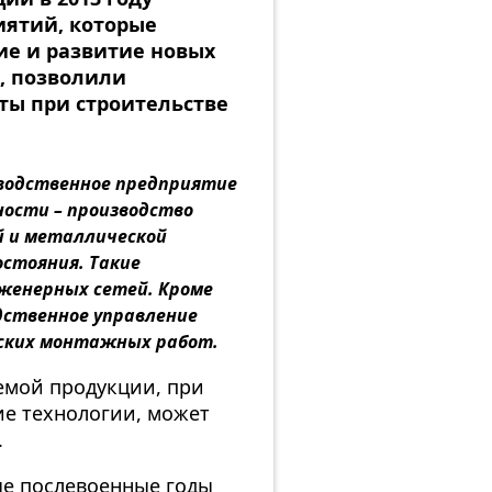
иятий, которые
ие и развитие новых
, позволили
ты при строительстве
зводственное предприятие
ьности – производство
й и металлической
остояния. Такие
женерных сетей. Кроме
дственное управление
еских монтажных работ.
аемой продукции, при
е технологии, может
.
ые послевоенные годы