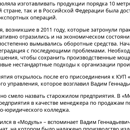
оляла изготавливать продукции порядка 10 метро
ей стране, так и в Российской Федерации была до
экспортных операций.
, возникшие в 2011 году, которые затронули пра
ативно отразились и на экономическом состояни
постепенно вымывались оборотные средства. Нача
деградация с последующими проблемами. Необхо
ешения, чтобы сохранить производственные мощ
овые нестандартные подходы к организации прои
ятия открылось после его присоединения к КУП 
го управления, которое возглавил Вадим Геннад
о смело назвать старожилом предприятия. В «Мо
предприятия в качестве менеджера по продажам п
о-юридического колледжа.
роился в «Модуль» – вспоминает Вадим Геннадьевич
ат, на котором было налажено производство изд