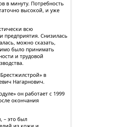
в в минуту. Потребность
статочно высокой, и уже
ктически всю
и предприятия. Снизилась
лась, можно сказать,
димо было принимать
ности и трудовой
зводства.
«Брестжилстрой» в
ьевич Нагарнович.
дуле» он работает с 1999
осле окончания
, – это был
елий из кожи и