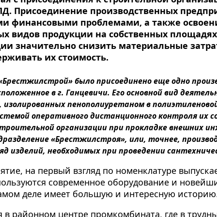
ПД. Присоединение производственных предпр
ми финансовыми проблемами, а также освоен
ых видов продукции на собственных площадях
ии значительно снизить материальные затра
держивать их стоимость.
П «Брестжилстрой» было присоединено еще одно прои
положенное в г. Ганцевичи. Его основной вид деятел
, изолированных пенополиуретаном в полиэтиленово
истемой оперативного дистанционного контроля их с
троительной организации при прокладке внешних ин
дразделение «Брестжилстроя», или, точнее, произво
ряд изделий, необходимых при проведении сантехнич
иятие, на первый взгляд по номенклатуре выпуск
пользуются современное оборудование и новейши
самом деле имеет большую и интересную историю
я в районном центре промкомбината, где в трудн