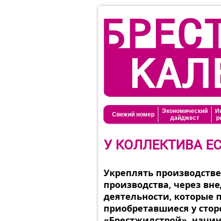
Экономический
И
Свежий номер
дайджест
р
У КОЛЛЕКТИВА Е
Укреплять производстве
производства, через вн
деятельности, которые
приобретавшиеся у стор
«Брестжилстрой», начин