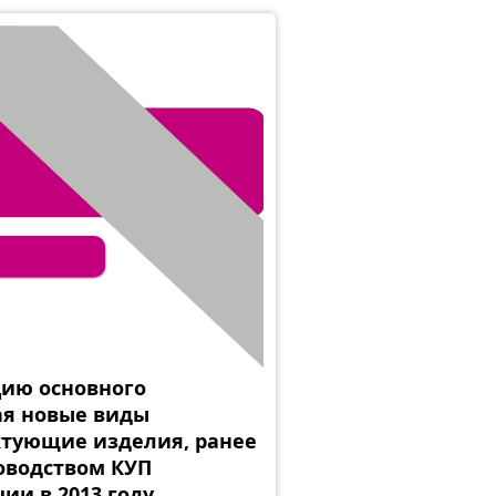
цию основного
ая новые виды
ктующие изделия, ранее
оводством КУП
ии в 2013 году