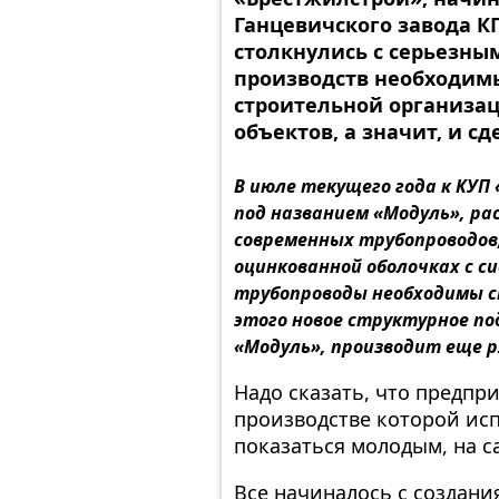
Ганцевичского завода К
столкнулись с серьезны
производств необходим
строительной организац
объектов, а значит, и с
В июле текущего года к КУ
под названием «Модуль», рас
современных трубопроводов
оцинкованной оболочках с с
трубопроводы необходимы с
этого новое структурное по
«Модуль», производит еще 
Надо сказать, что предпр
производстве которой ис
показаться молодым, на 
Все начиналось с создани