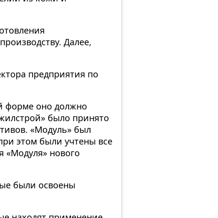
готовления
производству. Далее,
ектора предприятия по
ой форме оно должно
тжилстрой» было принято
тивов. «Модуль» был
при этом были учтены все
я «Модуля» нового
рые были освоены
рые находят применение