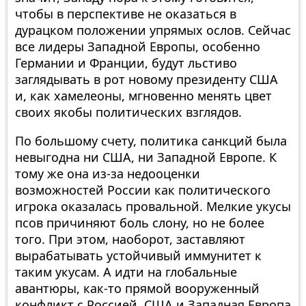
чтобы в перспективе не оказаться в
дурацком положении упрямых ослов. Сейчас
все лидеры Западной Европы, особенно
Германии и Франции, будут льстиво
заглядывать в рот новому президенту США
и, как хамелеоны, мгновенно менять цвет
своих якобы политических взглядов.
По большому счету, политика санкций была
невыгодна ни США, ни Западной Европе. К
тому же она из-за недооценки
возможностей России как политического
игрока оказалась провальной. Мелкие укусы
псов причиняют боль слону, но не более
того. При этом, наоборот, заставляют
вырабатывать устойчивый иммунитет к
таким укусам. А идти на глобальные
авантюры, как-то прямой вооруженный
конфликт с Россией, США и Западная Европа